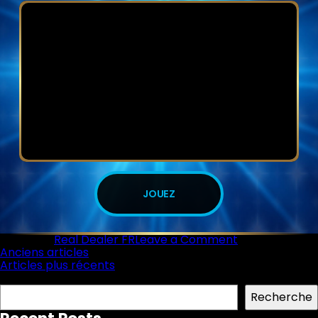
JOUEZ
on
Posted in
Real Dealer FR
Leave a Comment
Navigation
Real
Anciens articles
Roulette
Articles plus récents
des
with
Recherche
articles
Sarati
Recherche