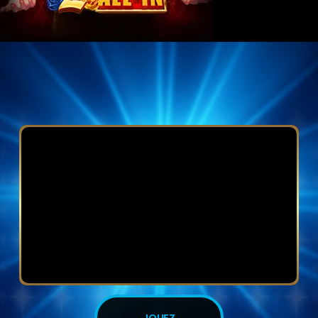
JOUEZ