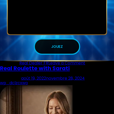
JOUEZ
on
Posted in
Real Dealer FR
Leave a Comment
Real Roulette with Sarati
Real
Baccarat
with
Posted on
août 19, 2022
novembre 28, 2024
by
Sarati
wp_dclzcxwo