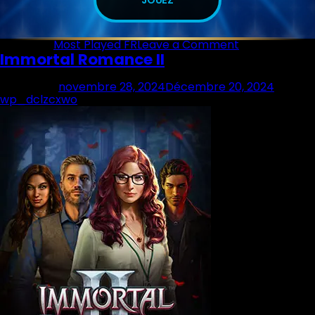
on
Posted in
Most Played FR
Leave a Comment
Immortal Romance II
Fire
and
Roses
Posted on
novembre 28, 2024
Décembre 20, 2024
by
Joker
wp_dclzcxwo
2:
All-
In