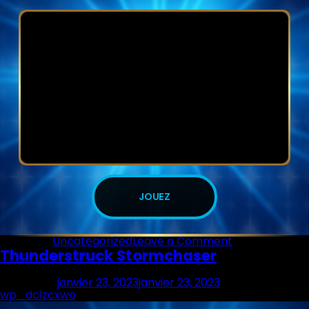
JOUEZ
on
Posted in
Uncategorized
Leave a Comment
Thunderstruck Stormchaser
3
Lucky
Rainbows
Posted on
janvier 23, 2023
janvier 23, 2023
by
wp_dclzcxwo