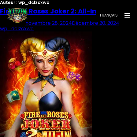
Auteur :
wp_dclzcxwo
Fire and Roses Joker 2: All-In
FRANÇAIS
Posted on
novembre 28, 2024
Décembre 20, 2024
by
wp_dclzcxwo