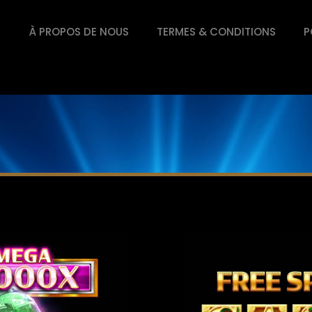
À PROPOS DE NOUS
TERMES & CONDITIONS
P