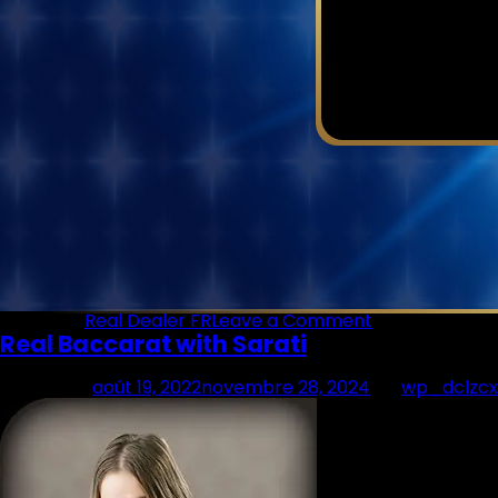
on
Posted in
Real Dealer FR
Leave a Comment
Real
Real Baccarat with Sarati
Roulette
With
Posted on
août 19, 2022
novembre 28, 2024
by
wp_dclzc
Caroline