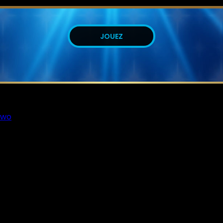
JOUEZ
xwo