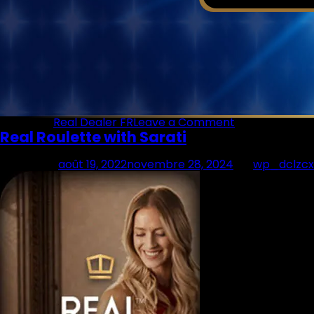
on
Posted in
Real Dealer FR
Leave a Comment
Real
Real Roulette with Sarati
Baccarat
with
Posted on
août 19, 2022
novembre 28, 2024
by
wp_dclzc
Sarati