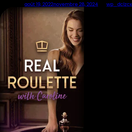
Riches
Posted on
août 19, 2022
novembre 28, 2024
by
wp_dclzc
Megaways