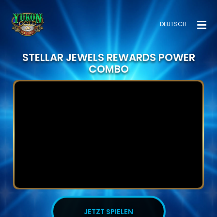
DEUTSCH
STELLAR JEWELS REWARDS POWER
COMBO
JETZT SPIELEN