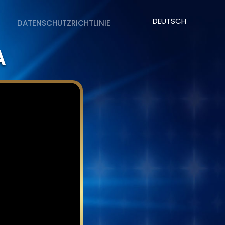
DEUTSCH
DATENSCHUTZRICHTLINIE
A