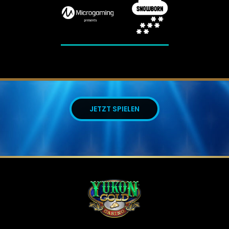
JETZT SPIELEN