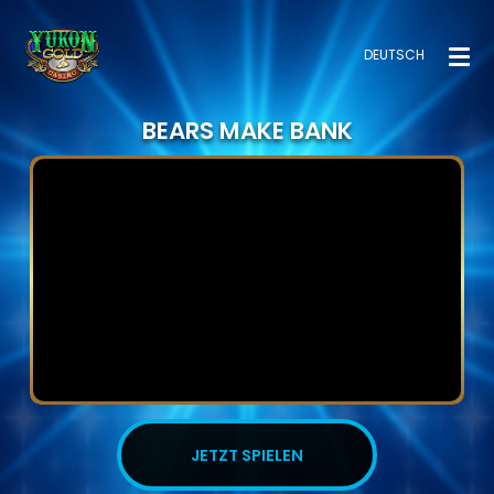
DEUTSCH
BEARS MAKE BANK
JETZT SPIELEN